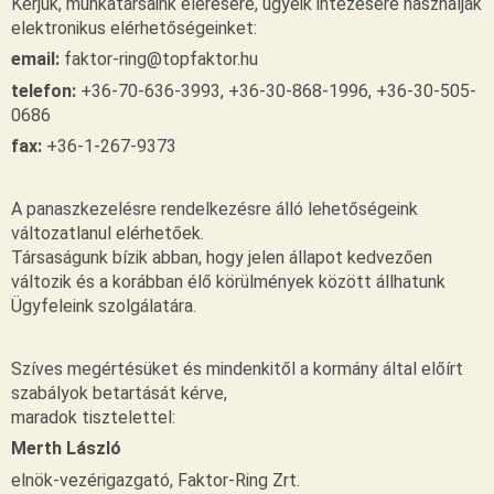
Kérjük, munkatársaink elérésére, ügyeik intézésére használják
elektronikus elérhetőségeinket:
email:
faktor-ring@topfaktor.hu
telefon:
+36-70-636-3993, +36-30-868-1996, +36-30-505-
0686
fax:
+36-1-267-9373
A panaszkezelésre rendelkezésre álló lehetőségeink
változatlanul elérhetőek.
Társaságunk bízik abban, hogy jelen állapot kedvezően
változik és a korábban élő körülmények között állhatunk
Ügyfeleink szolgálatára.
Szíves megértésüket és mindenkitől a kormány által előírt
szabályok betartását kérve,
maradok tisztelettel:
Merth László
elnök-vezérigazgató, Faktor-Ring Zrt.