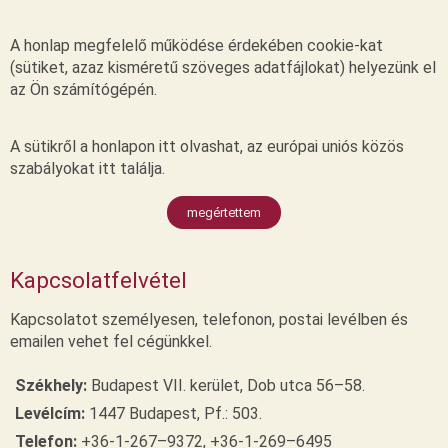
A honlap megfelelő működése érdekében cookie-kat
(sütiket, azaz kisméretű szöveges adatfájlokat) helyezünk el
az Ön számítógépén.
A sütikről a honlapon itt olvashat, az európai uniós közös
szabályokat itt találja.
megértettem
Kapcsolatfelvétel
Kapcsolatot személyesen, telefonon, postai levélben és
emailen vehet fel cégünkkel.
Székhely:
Budapest VII. kerület, Dob utca 56–58.
Levélcím:
1447 Budapest, Pf.: 503.
Telefon:
+36-1-267–9372, +36-1-269–6495