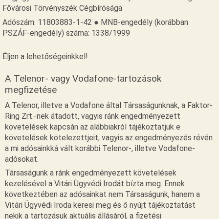
Fővárosi Törvényszék Cégbírósága
Adószám: 11803883-1-42 ● MNB-engedély (korábban
PSZÁF-engedély) száma: 1338/1999
Éljen a lehetőségeinkkel!
A Telenor- vagy Vodafone-tartozások
megfizetése
A Telenor, illetve a Vodafone által Társaságunknak, a Faktor-
Ring Zrt.-nek átadott, vagyis ránk engedményezett
követelések kapcsán az alábbiakról tájékoztatjuk e
követelések kötelezettjeit, vagyis az engedményezés révén
a mi adósainkká vált korábbi Telenor-, illetve Vodafone-
adósokat.
Társaságunk a ránk engedményezett követelések
kezelésével a Vitári Ügyvédi Irodát bízta meg. Ennek
következtében az adósainkat nem Társaságunk, hanem a
Vitári Ügyvédi Iroda keresi meg és ő nyújt tájékoztatást
nekik a tartozásuk aktuális állásáról, a fizetési