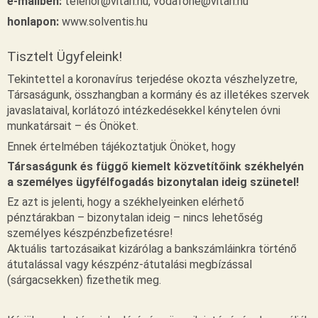
e-mailben:
telenor@vitari.hu, vodafone@vitari.hu
honlapon:
www.solventis.hu
Tisztelt Ügyfeleink!
Tekintettel a koronavírus terjedése okozta vészhelyzetre,
Társaságunk, összhangban a kormány és az illetékes szervek
javaslataival, korlátozó intézkedésekkel kénytelen óvni
munkatársait – és Önöket.
Ennek értelmében tájékoztatjuk Önöket, hogy
Társaságunk és függő kiemelt közvetítőink székhelyén
a személyes ügyfélfogadás bizonytalan ideig szünetel!
Ez azt is jelenti, hogy a székhelyeinken elérhető
pénztárakban – bizonytalan ideig – nincs lehetőség
személyes készpénzbefizetésre!
Aktuális tartozásaikat kizárólag a bankszámláinkra történő
átutalással vagy készpénz-átutalási megbízással
(sárgacsekken) fizethetik meg.