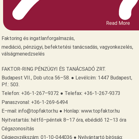
Read More
Faktoring és ingatlanforgalmazás,
mediáció, pénzügyi, befektetési tanácsadás, vagyonkezelés,
válságmenedzselés
FAKTOR-RING PÉNZÜGYI ÉS TANÁCSADÓ ZRT.
Budapest VII., Dob utca 56–58. ● Levélcím: 1447 Budapest,
Pf.: 503.
Telefon: +36-1-267–9372 ● Telefax: +36-1-267-9373
Panaszvonal: +36-1-269-6494
E–mail: info@topfaktor.hu ● Honlap: www.topfaktor.hu
Nyitvatartás: hétfő–péntek 8–17 óra, ebédidő 12–13 óra
Cégazonosítás
Cégjegyzékszám: 01-10-044036 ● Nyilvántartó bíróság: