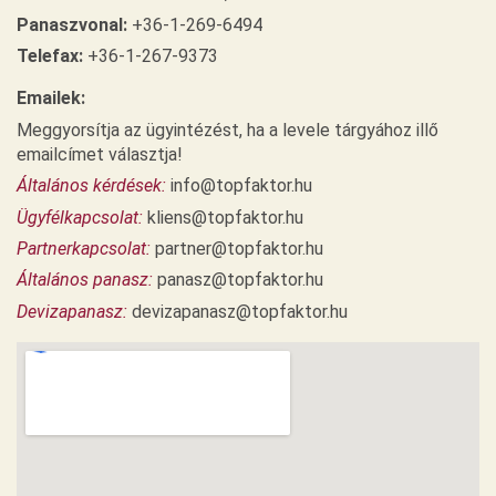
Panaszvonal:
+36-1-269-6494
Telefax:
+36-1-267-9373
Emailek:
Meggyorsítja az ügyintézést, ha a levele tárgyához illő
emailcímet választja!
Általános kérdések:
info@topfaktor.hu
Ügyfélkapcsolat:
kliens@topfaktor.hu
Partnerkapcsolat:
partner@topfaktor.hu
Általános panasz:
panasz@topfaktor.hu
Devizapanasz:
devizapanasz@topfaktor.hu