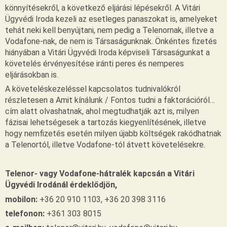
könnyítésekről, a következő eljárási lépésekről. A Vitári
Ügyvédi Iroda kezeli az esetleges panaszokat is, amelyeket
tehát neki kell benyújtani, nem pedig a Telenornak, illetve a
Vodafone-nak, de nem is Társaságunknak. Önkéntes fizetés
hiányában a Vitári Ügyvédi Iroda képviseli Társaságunkat a
követelés érvényesítése iránti peres és nemperes
eljárásokban is.
A követeléskezeléssel kapcsolatos tudnivalókról
részletesen a Amit kínálunk / Fontos tudni a faktorációról…
cím alatt olvashatnak, ahol megtudhatják azt is, milyen
fázisai lehetségesek a tartozás kiegyenlítésének, illetve
hogy nemfizetés esetén milyen újabb költségek rakódhatnak
a Telenortól, illetve Vodafone-tól átvett követelésekre.
Telenor- vagy Vodafone-hátralék kapcsán a Vitári
Ügyvédi Irodánál érdeklődjön,
mobilon:
+36 20 910 1103, +36 20 398 3116
telefonon:
+361 303 8015