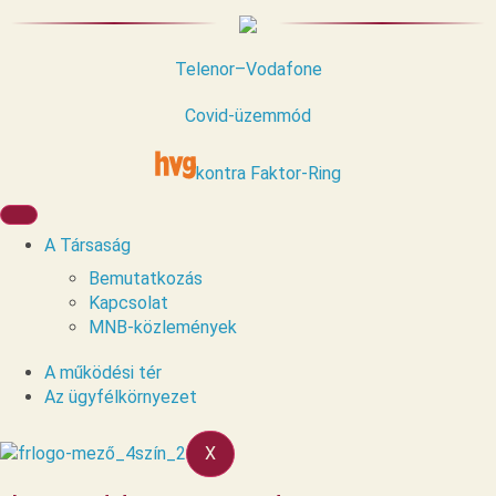
Telenor–Vodafone
Covid-üzemmód
kontra Faktor-Ring
A Társaság
Bemutatkozás
Kapcsolat
MNB-közlemények
A működési tér
Az ügyfélkörnyezet
X